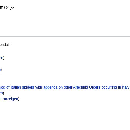
endet:
en
)
n
)
)
alog of Italian spiders with addenda on other Arachnid Orders occurring in Italy
en
)
xt anzeigen
)