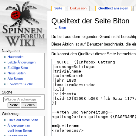
Seite
Diskussion
Quelltext anzeigen
Quelltext der Seite Biton
←
Biton
Zur
Zur
Du bist aus dem folgenden Grund nicht berechtig
Navigation
Suche
Diese Aktion ist auf Benutzer beschränkt, die ei
springen
springen
Navigation
Du kannst den Quelltext dieser Seite betrachten
Hauptseite
Letzte Änderungen
Zufällige Seite
Neue Seiten
Alle Seiten
Erweiterte Suche
Suche
Werkzeuge
Links auf diese Seite
Änderungen an
verlinkten Seiten