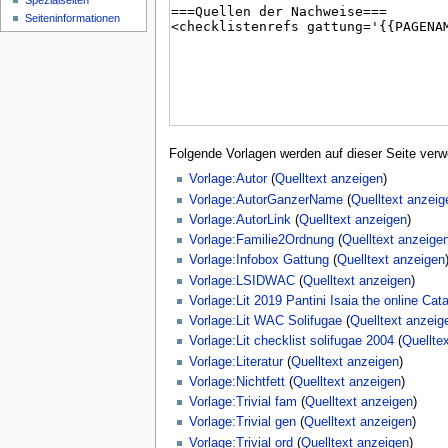
Spezialseiten
Seiten­­informationen
Folgende Vorlagen werden auf dieser Seite verw
Vorlage:Autor
(
Quelltext anzeigen
)
Vorlage:AutorGanzerName
(
Quelltext anzeig
Vorlage:AutorLink
(
Quelltext anzeigen
)
Vorlage:Familie2Ordnung
(
Quelltext anzeige
Vorlage:Infobox Gattung
(
Quelltext anzeigen
Vorlage:LSIDWAC
(
Quelltext anzeigen
)
Vorlage:Lit 2019 Pantini Isaia the online Cat
Vorlage:Lit WAC Solifugae
(
Quelltext anzeig
Vorlage:Lit checklist solifugae 2004
(
Quellte
Vorlage:Literatur
(
Quelltext anzeigen
)
Vorlage:Nichtfett
(
Quelltext anzeigen
)
Vorlage:Trivial fam
(
Quelltext anzeigen
)
Vorlage:Trivial gen
(
Quelltext anzeigen
)
Vorlage:Trivial ord
(
Quelltext anzeigen
)