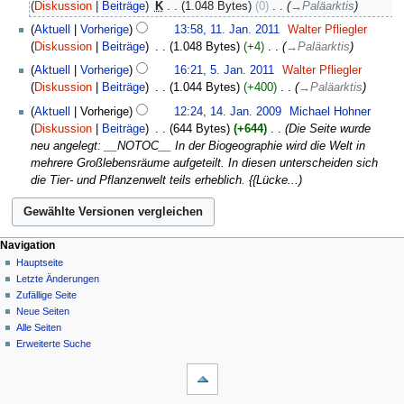
Dezember
Diskussion
Beiträge
‎
K
1.048 Bytes
0
‎
→
Paläarktis
i
2013
11.
Aktuell
Vorherige
13:58, 11. Jan. 2011
‎
Walter Pfliegler
n
Januar
Diskussion
Beiträge
‎
1.048 Bytes
+4
‎
→
Paläarktis
e
2011
5.
B
Aktuell
Vorherige
16:21, 5. Jan. 2011
‎
Walter Pfliegler
Januar
e
Diskussion
Beiträge
‎
1.044 Bytes
+400
‎
→
Paläarktis
2011
a
14.
Aktuell
Vorherige
12:24, 14. Jan. 2009
‎
Michael Hohner
r
Januar
Diskussion
Beiträge
‎
644 Bytes
+644
‎
Die Seite wurde
b
2009
neu angelegt: __NOTOC__ In der Biogeographie wird die Welt in
e
mehrere Großlebensräume aufgeteilt. In diesen unterscheiden sich
i
die Tier- und Pflanzenwelt teils erheblich. {{Lücke...
t
u
n
g
Navigation
s
Hauptseite
z
Letzte Änderungen
u
Zufällige Seite
s
Neue Seiten
a
Alle Seiten
m
Erweiterte Suche
m
e
n