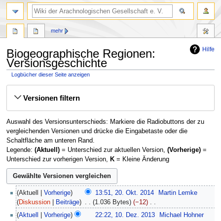
mehr
Hilfe
Biogeographische Regionen:
Versionsgeschichte
Logbücher dieser Seite anzeigen
Zur
Zur
Versionen filtern
Navigation
Suche
springen
springen
Auswahl des Versionsunterschieds: Markiere die Radiobuttons der zu
vergleichenden Versionen und drücke die Eingabetaste oder die
Schaltfläche am unteren Rand.
Legende:
(Aktuell)
= Unterschied zur aktuellen Version,
(Vorherige)
=
Unterschied zur vorherigen Version,
K
= Kleine Änderung
20.
Aktuell
Vorherige
13:51, 20. Okt. 2014
‎
Martin Lemke
Oktober
Diskussion
Beiträge
‎
1.036 Bytes
−12
‎
2014
K
10.
Aktuell
Vorherige
22:22, 10. Dez. 2013
‎
Michael Hohner
e