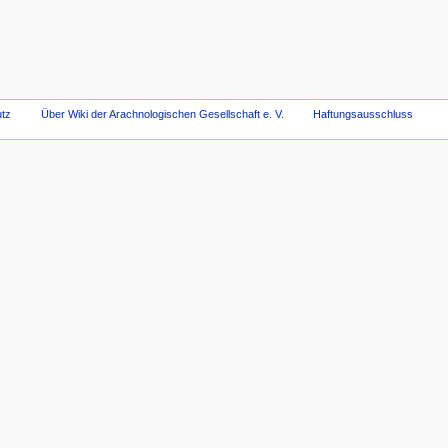
tz
Über Wiki der Arachnologischen Gesellschaft e. V.
Haftungsausschluss