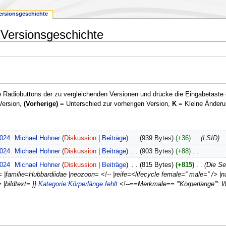
ersionsgeschichte
Versionsgeschichte
 Radiobuttons der zu vergleichenden Versionen und drücke die Eingabetaste 
Version,
(Vorherige)
= Unterschied zur vorherigen Version,
K
= Kleine Änderu
2024
‎
Michael Hohner
Diskussion
Beiträge
‎
939 Bytes
+36
‎
LSID
2024
‎
Michael Hohner
Diskussion
Beiträge
‎
903 Bytes
+88
‎
2024
‎
Michael Hohner
Diskussion
Beiträge
‎
815 Bytes
+815
‎
Die Se
d= |familie=Hubbardiidae |neozoon= <!-- |reife=<lifecycle female='' male='' /
 |bildtext= }}
Kategorie:Körperlänge fehlt
<!--==Merkmale== '''Körperlänge''