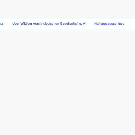
tz
Über Wiki der Arachnologischen Gesellschaft e. V.
Haftungsausschluss