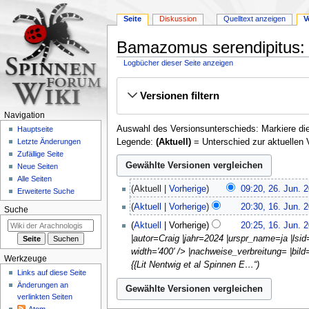
Seite
Diskussion
Quelltext anzeigen
V
Bamazomus serendipitus: 
Logbücher dieser Seite anzeigen
Zur
Zur
Versionen filtern
Navigation
Suche
springen
springen
Navigation
Auswahl des Versionsunterschieds: Markiere die
Hauptseite
Legende:
(Aktuell)
= Unterschied zur aktuellen 
Letzte Änderungen
Zufällige Seite
Neue Seiten
Alle Seiten
26.
Aktuell
Vorherige
09:20, 26. Jun. 
Erweiterte Suche
Juni
16.
Aktuell
Vorherige
20:30, 16. Jun. 
2024
Suche
Juni
K
Aktuell
Vorherige
20:25, 16. Jun. 
2024
e
|autor=Craig |jahr=2024 |urspr_name=ja |lsi
i
width='400' /> |nachweise_verbreitung= |bild=
n
Werkzeuge
{{Lit Nentwig et al Spinnen E…“
e
Links auf diese Seite
B
Änderungen an
verlinkten Seiten
e