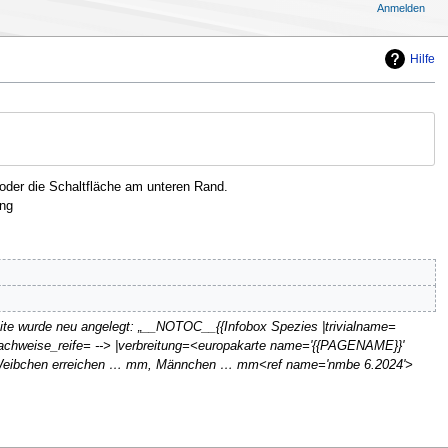
Anmelden
Hilfe
oder die Schaltfläche am unteren Rand.
ng
ite wurde neu angelegt: „__NOTOC__{{Infobox Spezies |trivialname=
> |nachweise_reife= --> |verbreitung=<europakarte name='{{PAGENAME}}'
': Weibchen erreichen … mm, Männchen … mm<ref name='nmbe 6.2024'>