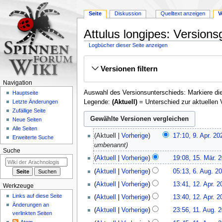
Seite
Diskussion
Quelltext anzeigen
V
Attulus longipes: Versions
Logbücher dieser Seite anzeigen
Zur
Zur
Versionen filtern
Navigation
Suche
springen
springen
Navigation
Auswahl des Versionsunterschieds: Markiere die
Hauptseite
Legende:
(Aktuell)
= Unterschied zur aktuellen 
Letzte Änderungen
Zufällige Seite
Neue Seiten
Alle Seiten
9.
Aktuell
Vorherige
17:10, 9. Apr. 20
Erweiterte Suche
April
umbenannt
2020
Suche
15.
Aktuell
Vorherige
19:08, 15. Mär. 
März
6.
Aktuell
Vorherige
05:13, 6. Aug. 2
2018
August
12.
Aktuell
Vorherige
13:41, 12. Apr. 2
Werkzeuge
2017
April
K
Links auf diese Seite
Aktuell
Vorherige
13:40, 12. Apr. 2
2017
e
Änderungen an
11.
Aktuell
Vorherige
23:56, 11. Aug. 
i
verlinkten Seiten
August
n