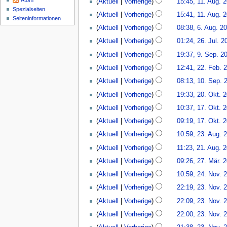
Atom
Aktuell
Vorherige
15:45, 11. Aug. 
2015
e
Spezialseiten
K
Aktuell
Vorherige
15:41, 11. Aug. 
B
Seiten­­informationen
e
6.
Aktuell
Vorherige
08:38, 6. Aug. 2
e
i
August
K
26.
a
n
Aktuell
Vorherige
01:24, 26. Jul. 2
2015
e
Juli
r
e
K
9.
Aktuell
Vorherige
19:37, 9. Sep. 2
i
2015
b
B
e
September
K
22.
n
e
Aktuell
Vorherige
12:41, 22. Feb. 
e
i
2014
e
Februar
e
i
K
10.
a
n
Aktuell
Vorherige
08:13, 10. Sep. 
i
2013
B
t
e
September
r
e
K
20.
n
Aktuell
Vorherige
19:33, 20. Okt. 
e
u
i
2012
b
B
e
Oktober
e
K
17.
a
n
n
e
Aktuell
Vorherige
10:37, 17. Okt. 
e
i
2010
B
e
Oktober
r
g
e
i
K
a
n
Aktuell
Vorherige
09:19, 17. Okt. 
e
i
2010
b
s
B
t
e
r
e
K
23.
a
n
e
z
Aktuell
Vorherige
10:59, 23. Aug. 
e
u
i
b
B
e
August
r
e
i
K
u
21.
a
n
n
e
Aktuell
Vorherige
11:23, 21. Aug. 
e
i
2010
b
B
t
e
s
August
r
g
e
i
K
27.
a
n
e
Aktuell
Vorherige
09:26, 27. Mär. 
e
u
i
a
2009
b
s
B
t
e
März
r
e
i
24.
a
n
n
m
e
z
Aktuell
Vorherige
10:59, 24. Nov. 
e
u
i
2009
b
B
t
November
r
g
e
m
i
u
23.
a
n
n
e
Aktuell
Vorherige
22:19, 23. Nov. 
e
u
2008
b
s
B
e
t
s
November
r
g
e
i
a
n
e
z
Aktuell
Vorherige
22:09, 23. Nov. 
e
n
u
a
2008
b
s
B
t
r
g
i
u
a
f
n
m
e
z
Aktuell
Vorherige
22:00, 23. Nov. 
e
u
b
s
t
s
r
a
g
m
i
u
a
n
e