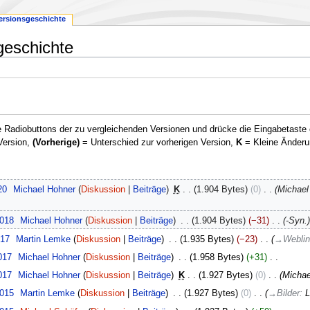
ersionsgeschichte
geschichte
 Radiobuttons der zu vergleichenden Versionen und drücke die Eingabetaste 
Version,
(Vorherige)
= Unterschied zur vorherigen Version,
K
= Kleine Änderu
20
‎
Michael Hohner
Diskussion
Beiträge
‎
K
1.904 Bytes
0
‎
Michael
2018
‎
Michael Hohner
Diskussion
Beiträge
‎
1.904 Bytes
−31
‎
-Syn.
017
‎
Martin Lemke
Diskussion
Beiträge
‎
1.935 Bytes
−23
‎
→
Webli
017
‎
Michael Hohner
Diskussion
Beiträge
‎
1.958 Bytes
+31
‎
017
‎
Michael Hohner
Diskussion
Beiträge
‎
K
1.927 Bytes
0
‎
Michae
2015
‎
Martin Lemke
Diskussion
Beiträge
‎
1.927 Bytes
0
‎
→
Bilder
:
L