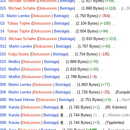
2015
‎
Michael Schäfer
Diskussion
Beiträge
‎
1.927 Bytes
+59
‎
2015
‎
Michael Schäfer
Diskussion
Beiträge
‎
1.868 Bytes
+118
‎
→
Bi
015
‎
Martin Lemke
Diskussion
Beiträge
‎
1.750 Bytes
−354
‎
015
‎
Tobias Töpfer
Diskussion
Beiträge
‎
2.104 Bytes
+100
‎
014
‎
Tobias Töpfer
Diskussion
Beiträge
‎
2.004 Bytes
+94
‎
2013
‎
Michael Schäfer
Diskussion
Beiträge
‎
1.910 Bytes
+113
‎
2012
‎
Martin Lemke
Diskussion
Beiträge
‎
1.797 Bytes
+43
‎
2010
‎
Katja Duske
Diskussion
Beiträge
‎
1.754 Bytes
−135
‎
2010
‎
MwBot
Diskussion
Beiträge
‎
1.889 Bytes
+70
‎
2010
‎
MwBot
Diskussion
Beiträge
‎
1.819 Bytes
+20
‎
2010
‎
MwBot
Diskussion
Beiträge
‎
1.799 Bytes
−4
‎
2009
‎
Martin Lemke
Diskussion
Beiträge
‎
1.803 Bytes
+77
‎
2009
‎
Martin Lemke
Diskussion
Beiträge
‎
1.726 Bytes
−25
‎
Europäi
2008
‎
Michael Hohner
Diskussion
Beiträge
‎
1.751 Bytes
+6
‎
→
Nach
2008
‎
Karola
Diskussion
Beiträge
‎
K
1.745 Bytes
+1
‎
RL Kärnten
2008
‎
Karola
Diskussion
Beiträge
‎
K
1.744 Bytes
0
‎
→
Weitere Link
2008
‎
Karola
Diskussion
Beiträge
‎
K
1.744 Bytes
+3
‎
Tippfehler