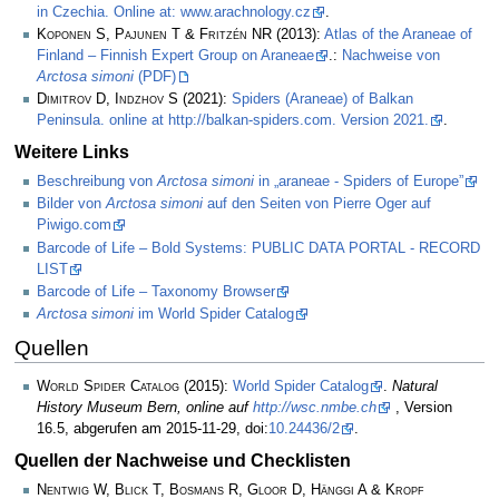
in Czechia. Online at: www.arachnology.cz
.
Koponen S, Pajunen T & Fritzén NR
(2013):
Atlas of the Araneae of
Finland – Finnish Expert Group on Araneae
.:
Nachweise von
Arctosa simoni
(PDF)
Dimitrov D, Indzhov S
(2021):
Spiders (Araneae) of Balkan
Peninsula. online at http://balkan-spiders.com. Version 2021.
.
Weitere Links
Beschreibung von
Arctosa simoni
in „araneae - Spiders of Europe”
Bilder von
Arctosa simoni
auf den Seiten von Pierre Oger auf
Piwigo.com
Barcode of Life – Bold Systems: PUBLIC DATA PORTAL - RECORD
LIST
Barcode of Life – Taxonomy Browser
Arctosa simoni
im World Spider Catalog
Quellen
World Spider Catalog
(2015):
World Spider Catalog
.
Natural
History Museum Bern, online auf
http://wsc.nmbe.ch
, Version
16.5, abgerufen am 2015-11-29, doi:
10.24436/2
.
Quellen der Nachweise und Checklisten
Nentwig W, Blick T, Bosmans R, Gloor D, Hänggi A & Kropf