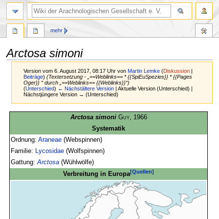
mehr
Arctosa simoni
Version vom 6. August 2017, 08:17 Uhr von
Martin Lemke
(
Diskussion
|
Beiträge
)
(Textersetzung - „==Weblinks== * {{SpiEuSpezies}} * {{Pages
Oger}} “ durch „==Weblinks== {{Weblinks}}“)
(
Unterschied
)
← Nächstältere Version
| Aktuelle Version (Unterschied) |
Nächstjüngere Version → (Unterschied)
Zur
Zur
Arctosa simoni
Guy
, 1966
Navigation
Suche
Systematik
springen
springen
Ordnung:
Araneae
(Webspinnen)
Familie:
Lycosidae
(Wolfspinnen)
Gattung:
Arctosa
(Wühlwölfe)
[Quellen]
Verbreitung in Europa