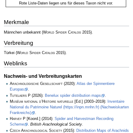
Rote Liste-Daten liegen uns für dieses Taxon nicht vor.
Merkmale
Männchen unbekannt
(
World Spider Catalog
2015)
.
Verbreitung
Türkei
(
World Spider Catalog
2015)
.
Weblinks
Nachweis- und Verbreitungskarten
Arachnologische Gesellschaft
(2020):
Atlas der Spinnentiere
Europas
.
Tutelaers P
(2026):
Benelux spider distribution maps
.
Muséum national d’Histoire naturelle
[Ed.] (2003–2019):
Inventaire
National du Patrimoine Naturel (https://inpn.mnhn.fr) (Nachweiskarten
Frankreichs)
.
Harvey P
[Koord.] (2014):
Spider and Harvestman Recording
Scheme
.
British Arachnological Society
.
Czech Arachnological Society
(2015):
Distribution Maps of Arachnids