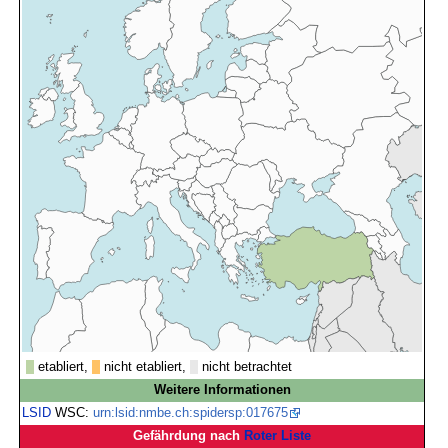
etabliert,
nicht etabliert,
nicht betrachtet
Weitere Informationen
LSID
WSC:
urn:lsid:nmbe.ch:spidersp:017675
Gefährdung nach
Roter Liste