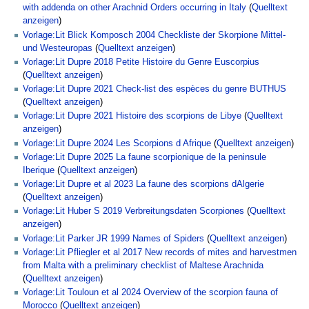
with addenda on other Arachnid Orders occurring in Italy
(
Quelltext
anzeigen
)
Vorlage:Lit Blick Komposch 2004 Checkliste der Skorpione Mittel-
und Westeuropas
(
Quelltext anzeigen
)
Vorlage:Lit Dupre 2018 Petite Histoire du Genre Euscorpius
(
Quelltext anzeigen
)
Vorlage:Lit Dupre 2021 Check-list des espèces du genre BUTHUS
(
Quelltext anzeigen
)
Vorlage:Lit Dupre 2021 Histoire des scorpions de Libye
(
Quelltext
anzeigen
)
Vorlage:Lit Dupre 2024 Les Scorpions d Afrique
(
Quelltext anzeigen
)
Vorlage:Lit Dupre 2025 La faune scorpionique de la peninsule
Iberique
(
Quelltext anzeigen
)
Vorlage:Lit Dupre et al 2023 La faune des scorpions dAlgerie
(
Quelltext anzeigen
)
Vorlage:Lit Huber S 2019 Verbreitungsdaten Scorpiones
(
Quelltext
anzeigen
)
Vorlage:Lit Parker JR 1999 Names of Spiders
(
Quelltext anzeigen
)
Vorlage:Lit Pfliegler et al 2017 New records of mites and harvestmen
from Malta with a preliminary checklist of Maltese Arachnida
(
Quelltext anzeigen
)
Vorlage:Lit Touloun et al 2024 Overview of the scorpion fauna of
Morocco
(
Quelltext anzeigen
)