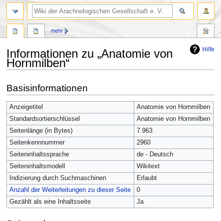
mehr
Hilfe
Informationen zu „Anatomie von
Hornmilben“
Zur
Zur
Basisinformationen
Navigation
Suche
springen
springen
Anzeigetitel
Anatomie von Hornmilben
Standardsortierschlüssel
Anatomie von Hornmilben
Seitenlänge (in Bytes)
7.963
Seitenkennnummer
2960
Seiteninhaltssprache
de - Deutsch
Seiteninhaltsmodell
Wikitext
Indizierung durch Suchmaschinen
Erlaubt
Anzahl der Weiterleitungen zu dieser Seite
0
Gezählt als eine Inhaltsseite
Ja