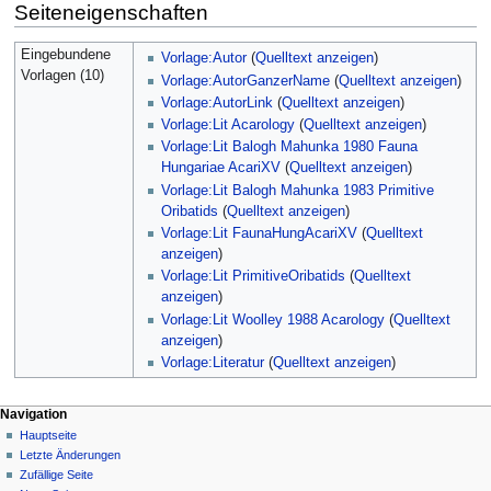
Seiteneigenschaften
Eingebundene
Vorlage:Autor
(
Quelltext anzeigen
)
Vorlagen (10)
Vorlage:AutorGanzerName
(
Quelltext anzeigen
)
Vorlage:AutorLink
(
Quelltext anzeigen
)
Vorlage:Lit Acarology
(
Quelltext anzeigen
)
Vorlage:Lit Balogh Mahunka 1980 Fauna
Hungariae AcariXV
(
Quelltext anzeigen
)
Vorlage:Lit Balogh Mahunka 1983 Primitive
Oribatids
(
Quelltext anzeigen
)
Vorlage:Lit FaunaHungAcariXV
(
Quelltext
anzeigen
)
Vorlage:Lit PrimitiveOribatids
(
Quelltext
anzeigen
)
Vorlage:Lit Woolley 1988 Acarology
(
Quelltext
anzeigen
)
Vorlage:Literatur
(
Quelltext anzeigen
)
Navigation
Hauptseite
Letzte Änderungen
Zufällige Seite