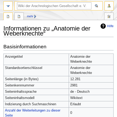
mehr
Hilfe
Informationen zu „Anatomie der
Weberknechte“
Zur
Zur
Basisinformationen
Navigation
Suche
springen
springen
Anzeigetitel
Anatomie der
Weberknechte
Standardsortierschlüssel
Anatomie der
Weberknechte
Seitenlänge (in Bytes)
12.281
Seitenkennnummer
2981
Seiteninhaltssprache
de - Deutsch
Seiteninhaltsmodell
Wikitext
Indizierung durch Suchmaschinen
Erlaubt
Anzahl der Weiterleitungen zu dieser
0
Seite