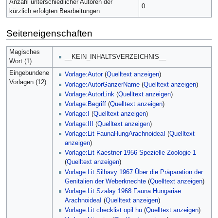
Anzahl unterschiedlicher Autoren der
0
kürzlich erfolgten Bearbeitungen
Seiteneigenschaften
Magisches
__KEIN_INHALTSVERZEICHNIS__
Wort (1)
Eingebundene
Vorlage:Autor
(
Quelltext anzeigen
)
Vorlagen (12)
Vorlage:AutorGanzerName
(
Quelltext anzeigen
)
Vorlage:AutorLink
(
Quelltext anzeigen
)
Vorlage:Begriff
(
Quelltext anzeigen
)
Vorlage:I
(
Quelltext anzeigen
)
Vorlage:III
(
Quelltext anzeigen
)
Vorlage:Lit FaunaHungArachnoideaI
(
Quelltext
anzeigen
)
Vorlage:Lit Kaestner 1956 Spezielle Zoologie 1
(
Quelltext anzeigen
)
Vorlage:Lit Silhavy 1967 Über die Präparation der
Genitalien der Weberknechte
(
Quelltext anzeigen
)
Vorlage:Lit Szalay 1968 Fauna Hungariae
ArachnoideaI
(
Quelltext anzeigen
)
Vorlage:Lit checklist opil hu
(
Quelltext anzeigen
)