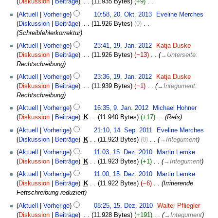
Diskussion
Beiträge
‎
11.935 Bytes
+9
‎
K
20.
Aktuell
Vorherige
10:58, 20. Okt. 2013
‎
Eveline Merches
e
Oktober
Diskussion
Beiträge
‎
11.926 Bytes
0
‎
i
2013
Schreibfehlerkorrektur
n
19.
Aktuell
Vorherige
23:41, 19. Jan. 2012
‎
Katja Duske
e
Januar
Diskussion
Beiträge
‎
11.926 Bytes
−13
‎
→
Unterseite
:
B
2012
Rechtschreibung
e
a
Aktuell
Vorherige
23:36, 19. Jan. 2012
‎
Katja Duske
r
Diskussion
Beiträge
‎
11.939 Bytes
−1
‎
→
Integument
:
b
Rechtschreibung
e
9.
Aktuell
Vorherige
16:35, 9. Jan. 2012
‎
Michael Hohner
i
Januar
Diskussion
Beiträge
‎
K
11.940 Bytes
+17
‎
Refs
t
2012
14.
Aktuell
Vorherige
21:10, 14. Sep. 2011
‎
Eveline Merches
u
September
Diskussion
Beiträge
‎
K
11.923 Bytes
0
‎
→
Integument
n
2011
15.
g
Aktuell
Vorherige
11:03, 15. Dez. 2010
‎
Martin Lemke
Dezember
s
Diskussion
Beiträge
‎
K
11.923 Bytes
+1
‎
→
Integument
2010
z
Aktuell
Vorherige
11:00, 15. Dez. 2010
‎
Martin Lemke
u
Diskussion
Beiträge
‎
K
11.922 Bytes
−6
‎
Irritierende
s
Fettschreibung reduziert
a
m
Aktuell
Vorherige
08:25, 15. Dez. 2010
‎
Walter Pfliegler
m
Diskussion
Beiträge
‎
11.928 Bytes
+191
‎
→
Integument