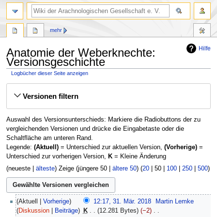
mehr
Hilfe
Anatomie der Weberknechte:
Versionsgeschichte
Logbücher dieser Seite anzeigen
Zur
Zur
Versionen filtern
Navigation
Suche
springen
springen
Auswahl des Versionsunterschieds: Markiere die Radiobuttons der zu
vergleichenden Versionen und drücke die Eingabetaste oder die
Schaltfläche am unteren Rand.
Legende:
(Aktuell)
= Unterschied zur aktuellen Version,
(Vorherige)
=
Unterschied zur vorherigen Version,
K
= Kleine Änderung
(
neueste
|
älteste
) Zeige (
jüngere 50
|
ältere 50
) (
20
|
50
|
100
|
250
|
500
)
31.
Aktuell
Vorherige
12:17, 31. Mär. 2018
‎
Martin Lemke
März
Diskussion
Beiträge
‎
K
12.281 Bytes
−2
‎