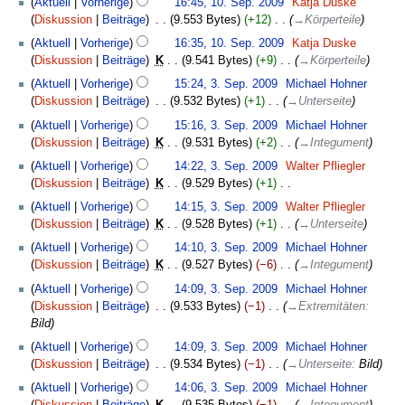
Aktuell
Vorherige
16:45, 10. Sep. 2009
‎
Katja Duske
Diskussion
Beiträge
‎
9.553 Bytes
+12
‎
→
Körperteile
Aktuell
Vorherige
16:35, 10. Sep. 2009
‎
Katja Duske
Diskussion
Beiträge
‎
K
9.541 Bytes
+9
‎
→
Körperteile
3.
Aktuell
Vorherige
15:24, 3. Sep. 2009
‎
Michael Hohner
September
Diskussion
Beiträge
‎
9.532 Bytes
+1
‎
→
Unterseite
2009
Aktuell
Vorherige
15:16, 3. Sep. 2009
‎
Michael Hohner
Diskussion
Beiträge
‎
K
9.531 Bytes
+2
‎
→
Integument
Aktuell
Vorherige
14:22, 3. Sep. 2009
‎
Walter Pfliegler
Diskussion
Beiträge
‎
K
9.529 Bytes
+1
‎
K
Aktuell
Vorherige
14:15, 3. Sep. 2009
‎
Walter Pfliegler
e
Diskussion
Beiträge
‎
K
9.528 Bytes
+1
‎
→
Unterseite
i
Aktuell
Vorherige
14:10, 3. Sep. 2009
‎
Michael Hohner
n
Diskussion
Beiträge
‎
K
9.527 Bytes
−6
‎
→
Integument
e
B
Aktuell
Vorherige
14:09, 3. Sep. 2009
‎
Michael Hohner
e
Diskussion
Beiträge
‎
9.533 Bytes
−1
‎
→
Extremitäten
:
a
Bild
r
Aktuell
Vorherige
14:09, 3. Sep. 2009
‎
Michael Hohner
b
Diskussion
Beiträge
‎
9.534 Bytes
−1
‎
→
Unterseite
:
Bild
e
Aktuell
Vorherige
14:06, 3. Sep. 2009
‎
Michael Hohner
i