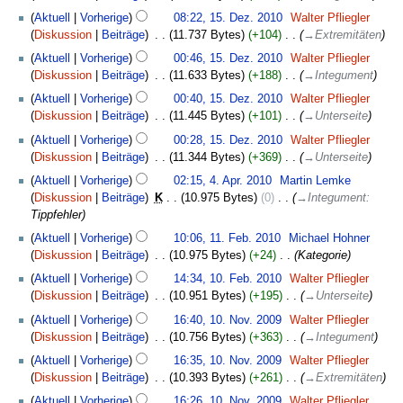
e
Aktuell
Vorherige
08:22, 15. Dez. 2010
‎
Walter Pfliegler
n
Diskussion
Beiträge
‎
11.737 Bytes
+104
‎
→
Extremitäten
f
Aktuell
Vorherige
00:46, 15. Dez. 2010
‎
Walter Pfliegler
a
Diskussion
Beiträge
‎
11.633 Bytes
+188
‎
→
Integument
s
s
Aktuell
Vorherige
00:40, 15. Dez. 2010
‎
Walter Pfliegler
u
Diskussion
Beiträge
‎
11.445 Bytes
+101
‎
→
Unterseite
n
Aktuell
Vorherige
00:28, 15. Dez. 2010
‎
Walter Pfliegler
g
Diskussion
Beiträge
‎
11.344 Bytes
+369
‎
→
Unterseite
4.
Aktuell
Vorherige
02:15, 4. Apr. 2010
‎
Martin Lemke
April
Diskussion
Beiträge
‎
K
10.975 Bytes
0
‎
→
Integument
:
2010
Tippfehler
11.
Aktuell
Vorherige
10:06, 11. Feb. 2010
‎
Michael Hohner
Februar
Diskussion
Beiträge
‎
10.975 Bytes
+24
‎
Kategorie
2010
10.
Aktuell
Vorherige
14:34, 10. Feb. 2010
‎
Walter Pfliegler
Februar
Diskussion
Beiträge
‎
10.951 Bytes
+195
‎
→
Unterseite
2010
10.
Aktuell
Vorherige
16:40, 10. Nov. 2009
‎
Walter Pfliegler
November
Diskussion
Beiträge
‎
10.756 Bytes
+363
‎
→
Integument
2009
Aktuell
Vorherige
16:35, 10. Nov. 2009
‎
Walter Pfliegler
Diskussion
Beiträge
‎
10.393 Bytes
+261
‎
→
Extremitäten
Aktuell
Vorherige
16:26, 10. Nov. 2009
‎
Walter Pfliegler