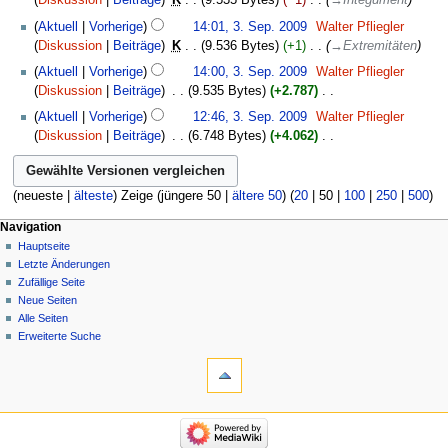
Diskussion
Beiträge
‎
K
9.535 Bytes
−1
‎
→
Integument
t
u
Aktuell
Vorherige
14:01, 3. Sep. 2009
‎
Walter Pfliegler
n
Diskussion
Beiträge
‎
K
9.536 Bytes
+1
‎
→
Extremitäten
g
Aktuell
Vorherige
14:00, 3. Sep. 2009
‎
Walter Pfliegler
s
Diskussion
Beiträge
‎
9.535 Bytes
+2.787
‎
z
K
u
Aktuell
Vorherige
12:46, 3. Sep. 2009
‎
Walter Pfliegler
e
s
Diskussion
Beiträge
‎
6.748 Bytes
+4.062
‎
i
a
K
n
m
e
e
m
i
(
neueste
|
älteste
) Zeige (
jüngere 50
|
ältere 50
) (
20
|
50
|
100
|
250
|
500
)
B
e
n
e
Navigation
n
e
a
Hauptseite
f
B
r
Letzte Änderungen
a
e
b
Zufällige Seite
s
a
e
Neue Seiten
s
r
i
Alle Seiten
u
b
t
Erweiterte Suche
n
e
u
g
i
n
t
g
u
s
n
z
g