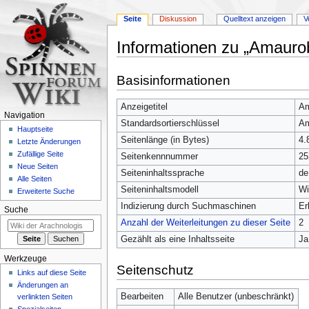
Seite
Diskussion
Quelltext anzeigen
V
Informationen zu „Amaurob
Zur
Zur
Basisinformationen
Navigation
Suche
springen
springen
Anzeigetitel
Am
Navigation
Standardsortierschlüssel
Am
Hauptseite
Seitenlänge (in Bytes)
4.
Letzte Änderungen
Zufällige Seite
Seitenkennnummer
25
Neue Seiten
Seiteninhaltssprache
de
Alle Seiten
Seiteninhaltsmodell
Wi
Erweiterte Suche
Indizierung durch Suchmaschinen
Er
Suche
Anzahl der Weiterleitungen zu dieser Seite
2
Gezählt als eine Inhaltsseite
Ja
Werkzeuge
Seitenschutz
Links auf diese Seite
Änderungen an
Bearbeiten
Alle Benutzer (unbeschränkt)
verlinkten Seiten