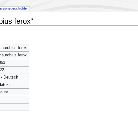
ersionsgeschichte
ius ferox“
aurobius ferox
aurobius ferox
851
22
 - Deutsch
kitext
laubt