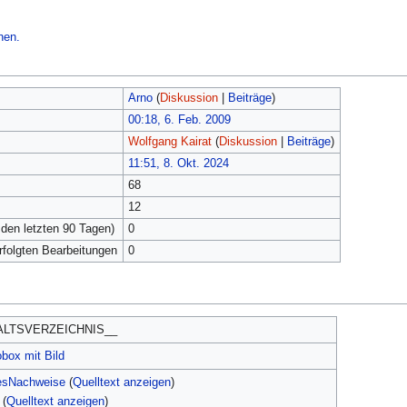
hen.
Arno
(
Diskussion
|
Beiträge
)
00:18, 6. Feb. 2009
Wolfgang Kairat
(
Diskussion
|
Beiträge
)
11:51, 8. Okt. 2024
68
12
 den letzten 90 Tagen)
0
erfolgten Bearbeitungen
0
ALTSVERZEICHNIS__
obox mit Bild
esNachweise
(
Quelltext anzeigen
)
(
Quelltext anzeigen
)