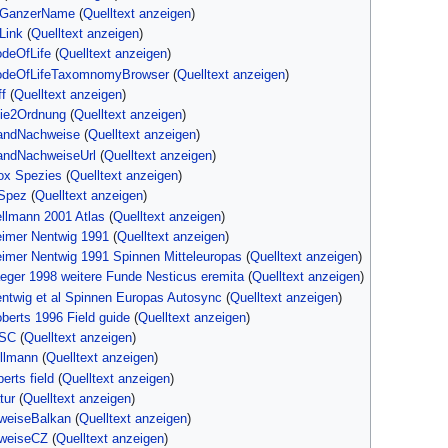
orGanzerName
(
Quelltext anzeigen
)
Link
(
Quelltext anzeigen
)
odeOfLife
(
Quelltext anzeigen
)
codeOfLifeTaxomnomyBrowser
(
Quelltext anzeigen
)
ff
(
Quelltext anzeigen
)
lie2Ordnung
(
Quelltext anzeigen
)
landNachweise
(
Quelltext anzeigen
)
landNachweiseUrl
(
Quelltext anzeigen
)
box Spezies
(
Quelltext anzeigen
)
DSpez
(
Quelltext anzeigen
)
ellmann 2001 Atlas
(
Quelltext anzeigen
)
eimer Nentwig 1991
(
Quelltext anzeigen
)
eimer Nentwig 1991 Spinnen Mitteleuropas
(
Quelltext anzeigen
)
aeger 1998 weitere Funde Nesticus eremita
(
Quelltext anzeigen
)
entwig et al Spinnen Europas Autosync
(
Quelltext anzeigen
)
oberts 1996 Field guide
(
Quelltext anzeigen
)
WSC
(
Quelltext anzeigen
)
ellmann
(
Quelltext anzeigen
)
berts field
(
Quelltext anzeigen
)
tur
(
Quelltext anzeigen
)
weiseBalkan
(
Quelltext anzeigen
)
hweiseCZ
(
Quelltext anzeigen
)