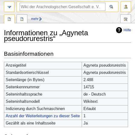
mehr
Hilfe
Informationen zu „Agyneta
pseudorurestris“
Zur
Zur
Basisinformationen
Navigation
Suche
springen
springen
Anzeigetitel
Agyneta pseudorurestris
Standardsortierschlüssel
Agyneta pseudorurestris
Seitenlänge (in Bytes)
2.488
Seitenkennnummer
14715
Seiteninhaltssprache
de - Deutsch
Seiteninhaltsmodell
Wikitext
Indizierung durch Suchmaschinen
Erlaubt
Anzahl der Weiterleitungen zu dieser Seite
1
Gezählt als eine Inhaltsseite
Ja