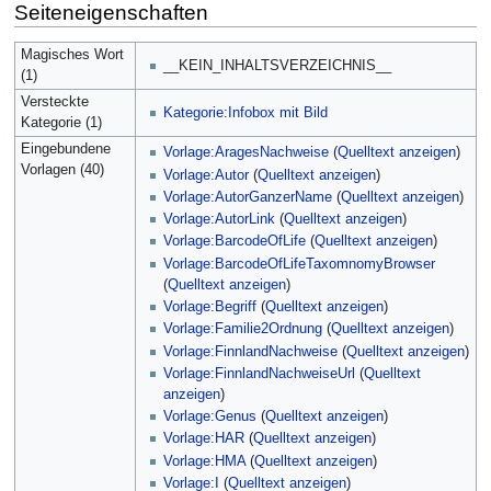
Seiteneigenschaften
Magisches Wort
__KEIN_INHALTSVERZEICHNIS__
(1)
Versteckte
Kategorie:Infobox mit Bild
Kategorie (1)
Eingebundene
Vorlage:AragesNachweise
(
Quelltext anzeigen
)
Vorlagen (40)
Vorlage:Autor
(
Quelltext anzeigen
)
Vorlage:AutorGanzerName
(
Quelltext anzeigen
)
Vorlage:AutorLink
(
Quelltext anzeigen
)
Vorlage:BarcodeOfLife
(
Quelltext anzeigen
)
Vorlage:BarcodeOfLifeTaxomnomyBrowser
(
Quelltext anzeigen
)
Vorlage:Begriff
(
Quelltext anzeigen
)
Vorlage:Familie2Ordnung
(
Quelltext anzeigen
)
Vorlage:FinnlandNachweise
(
Quelltext anzeigen
)
Vorlage:FinnlandNachweiseUrl
(
Quelltext
anzeigen
)
Vorlage:Genus
(
Quelltext anzeigen
)
Vorlage:HAR
(
Quelltext anzeigen
)
Vorlage:HMA
(
Quelltext anzeigen
)
Vorlage:I
(
Quelltext anzeigen
)