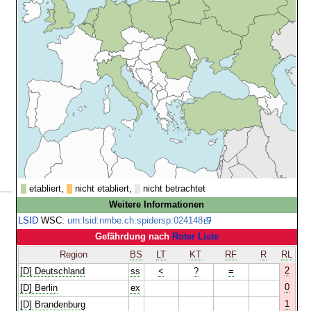
etabliert,
nicht etabliert,
nicht betrachtet
Weitere Informationen
LSID
WSC:
urn:lsid:nmbe.ch:spidersp:024148
Gefährdung nach
Roter Liste
Region
BS
LT
KT
RF
R
RL
2
[D] Deutschland
ss
<
?
=
0
[D] Berlin
ex
1
[D] Brandenburg