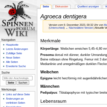
Seite
Diskussion
Quelltext anzeigen
V
Agroeca dentigera
Version vom 9. Dezember 2023, 00:32 Uhr von
Ma
(
Unterschied
)
← Nächstältere Version
| Aktuelle 
Zur
Zur
Merkmale
Navigation
Navigation
Suche
Hauptseite
springen
springen
Körperlänge
: Weibchen erreichen 5,45–6,80
Letzte Änderungen
Zufällige Seite
Prosoma
dorsal mit dünner, dunkler Umrandung,
Neue Seiten
Beine rotbraun ohne Ringelung. Femur mit 3 do
Alle Seiten
Medianlinie und unregelmäßigen dunklen Fleck
Erweiterte Suche
Weibchen
Suche
Epigyne
leicht herzförmig mit augenlidähnlichen
Männchen
Werkzeuge
Pedipalpus
: Tibialapophyse mit typischer brei
Links auf diese Seite
Änderungen an
Lebensraum
verlinkten Seiten