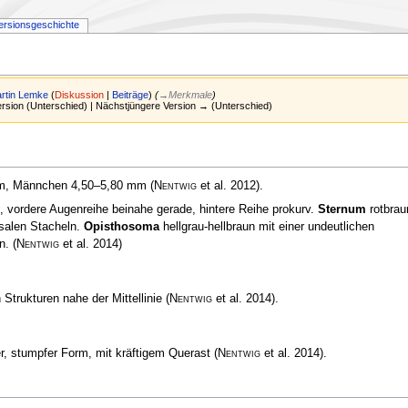
ersionsgeschichte
rtin Lemke
(
Diskussion
|
Beiträge
)
(
→
Merkmale
)
Version (Unterschied) | Nächstjüngere Version → (Unterschied)
 mm, Männchen 4,50–5,80 mm
(
Nentwig
et al. 2012)
.
 vordere Augenreihe beinahe gerade, hintere Reihe prokurv.
Sternum
rotbrau
rsalen Stacheln.
Opisthosoma
hellgrau-hellbraun mit einer undeutlichen
en.
(
Nentwig
et al. 2014)
 Strukturen nahe der Mittellinie
(
Nentwig
et al. 2014)
.
ter, stumpfer Form, mit kräftigem Querast
(
Nentwig
et al. 2014)
.