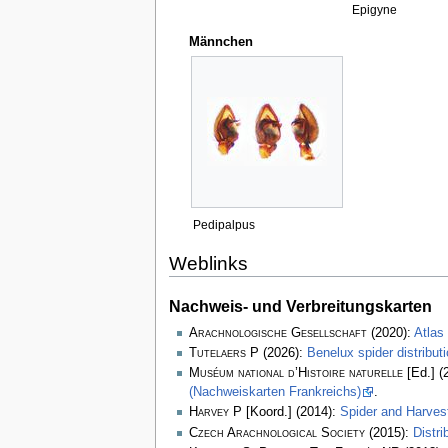
Epigyne
Männchen
Pedipalpus
Weblinks
Nachweis- und Verbreitungskarten
Arachnologische Gesellschaft
(2020):
Atlas
Tutelaers P
(2026):
Benelux spider distribu
Muséum national d’Histoire naturelle
[Ed.] (
(Nachweiskarten Frankreichs)
.
Harvey P
[Koord.] (2014):
Spider and Harve
Czech Arachnological Society
(2015):
Distr