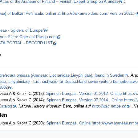
Atlas of the Araneae of Finland – Finnish Expert Group on Araneae
.:
ae) of Balkan Peninsula. online at http://balkan-spiders.com. Version 2021.
neae - Spiders of Europe”
von Pierre Oger auf Piwigo.com
 DATA PORTAL - RECORD LIST
ntelecara omissa
(Araneae: Liocranidae,Linyphiidae), found in Sweden
.
Ara
ae, Linyphiidae) - Erstnachweis für Deutschland sowie weitere bemerkensw
3802
.
änggi A & Kropf C
(2012):
Spinnen Europas. Version 01.2012. Online https:/
änggi A & Kropf C
(2014):
Spinnen Europas. Version 07.2014 . Online https:
Catalog
.
Natural History Museum Bern, online auf
http://wsc.nmbe.ch
, Ve
ten
änggi A & Kropf C
(2020):
Spinnen Europas. Online https://www.araneae.nmbe