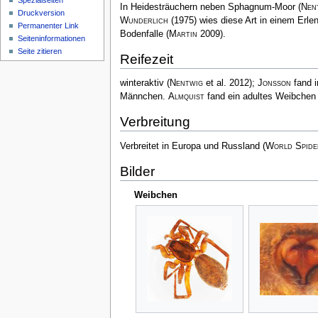
Spezialseiten
In Heidesträuchern neben Sphagnum-Moor
(
Nen
Druckversion
Wunderlich
(1975) wies diese Art in einem Erl
Permanenter Link
Bodenfalle
(
Martin
2009)
.
Seiten­­informationen
Seite zitieren
Reifezeit
winteraktiv
(
Nentwig
et al. 2012)
;
Jonsson
fand i
Männchen.
Almquist
fand ein adultes Weibchen 
Verbreitung
Verbreitet in Europa und Russland
(
World Spide
Bilder
Weibchen