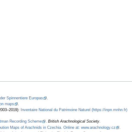
 der Spinnentiere Europas
.
tion maps
.
2003–2019):
Inventaire National du Patrimoine Naturel (https://inpn.mnhn.fr)
stman Recording Scheme
.
British Arachnological Society
.
ibution Maps of Arachnids in Czechia. Online at: www.arachnology.cz
.