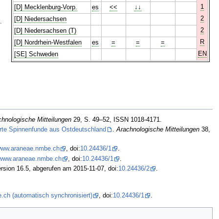
1
[D] Mecklenburg-Vorp.
es
<<
↓↓
2
[D] Niedersachsen
.
2
[D] Niedersachsen (T)
R
[D] Nordrhein-Westfalen
es
=
=
=
EN
[SE] Schweden
chnologische Mitteilungen
29, S. 49–52, ISSN 1018-4171.
erte Spinnenfunde aus Ostdeutschland
.
Arachnologische Mitteilungen
38,
/www.araneae.nmbe.ch
, doi:
10.24436/1
.
//www.araneae.nmbe.ch
, doi:
10.24436/1
.
rsion 16.5, abgerufen am 2015-11-07, doi:
10.24436/2
.
.ch (automatisch synchronisiert)
, doi:
10.24436/1
.