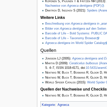
Koponen S, Pajunen T & Fritzén NR
(2013):
Nachweise von
Agroeca dentigera
(PDF)
Dimitrov D, Indzhov S
(2021):
Spiders (Arane
Weitere Links
Beschreibung von
Agroeca dentigera
in „ara
Bilder von
Agroeca dentigera
auf den Seiten 
Barcode of Life – Bold Systems: PUBLIC
Barcode of Life – Taxonomy Browser
Agroeca dentigera
im World Spider Catalog
Quellen
Jonsson LJ
(2005):
Agroeca dentigera
and
E
Martin D
(2009):
Ceraticelus bulbosus
(Arane
S. 4–7, ISSN 1018-4171, doi:
10.5431/aramit
Nentwig W, Blick T, Bosmans R, Gloor D, H
Nentwig W, Blick T, Bosmans R, Gloor D, H
World Spider Catalog
(2015):
World Spider 
Quellen der Nachweise und Checklis
Nentwig W, Blick T, Bosmans R, Gloor D, H
Kategorie
:
Agroeca