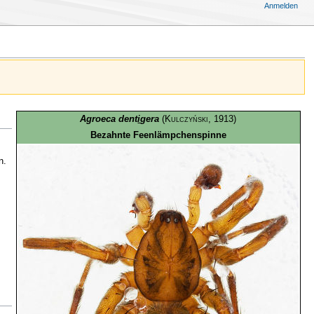
Anmelden
Agroeca dent
i
gera
(
Kulczyński
, 1913)
Bezahnte Feenlämpchenspinne
n.