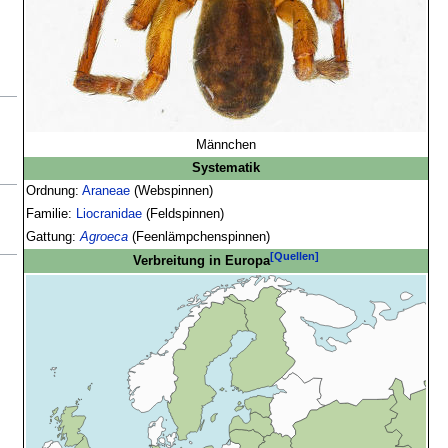
Männchen
Systematik
Ordnung:
Araneae
(Webspinnen)
Familie:
Liocranidae
(Feldspinnen)
Gattung:
Agroeca
(Feenlämpchenspinnen)
[Quellen]
Verbreitung in Europa