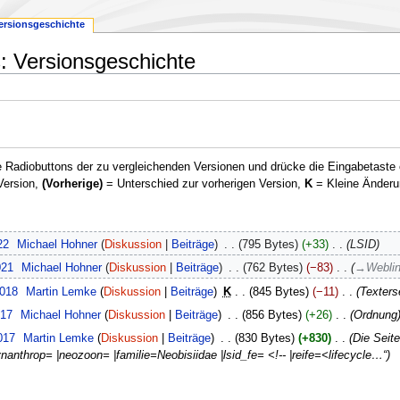
ersionsgeschichte
: Versionsgeschichte
 Radiobuttons der zu vergleichenden Versionen und drücke die Eingabetaste 
Version,
(Vorherige)
= Unterschied zur vorherigen Version,
K
= Kleine Änderu
22
‎
Michael Hohner
Diskussion
Beiträge
‎
795 Bytes
+33
‎
LSID
021
‎
Michael Hohner
Diskussion
Beiträge
‎
762 Bytes
−83
‎
→
Webli
2018
‎
Martin Lemke
Diskussion
Beiträge
‎
K
845 Bytes
−11
‎
Texterse
017
‎
Michael Hohner
Diskussion
Beiträge
‎
856 Bytes
+26
‎
Ordnung
017
‎
Martin Lemke
Diskussion
Beiträge
‎
830 Bytes
+830
‎
Die Seit
nanthrop= |neozoon= |familie=Neobisiidae |lsid_fe= <!-- |reife=<lifecycle…“