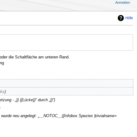
Anmelden
Hilfe
oder die Schaltfläche am unteren Rand.
ng
nks
tzung - „}} {{Lücke}}“ durch „}}“
e wurde neu angelegt: „__NOTOC__{{Infobox Spezies |trivialname=