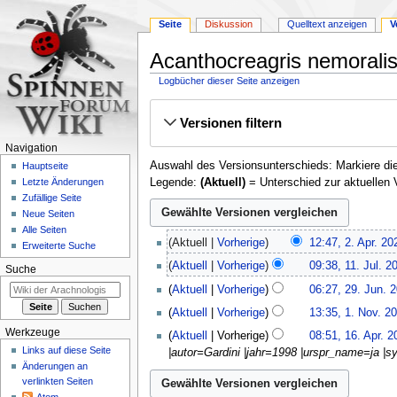
Seite
Diskussion
Quelltext anzeigen
V
Acanthocreagris nemoralis
Logbücher dieser Seite anzeigen
Zur
Zur
Versionen filtern
Navigation
Suche
springen
springen
Navigation
Auswahl des Versionsunterschieds: Markiere die
Hauptseite
Legende:
(Aktuell)
= Unterschied zur aktuellen 
Letzte Änderungen
Zufällige Seite
Neue Seiten
Alle Seiten
2.
Aktuell
Vorherige
12:47, 2. Apr. 20
Erweiterte Suche
April
11.
Aktuell
Vorherige
09:38, 11. Jul. 2
2022
Suche
Juli
29.
Aktuell
Vorherige
06:27, 29. Jun. 
2021
Juni
1.
Aktuell
Vorherige
13:35, 1. Nov. 2
2018
November
16.
Werkzeuge
Aktuell
Vorherige
08:51, 16. Apr. 2
2017
April
Links auf diese Seite
|autor=Gardini |jahr=1998 |urspr_name=ja |sy
2017
Änderungen an
verlinkten Seiten