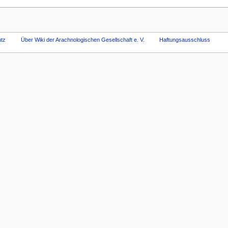
tz
Über Wiki der Arachnologischen Gesellschaft e. V.
Haftungsausschluss