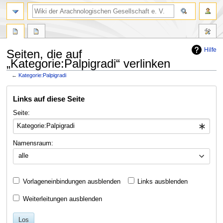
Hilfe
Seiten, die auf
„Kategorie:Palpigradi“ verlinken
←
Kategorie:Palpigradi
Zur
Zur
Links auf diese Seite
Navigation
Suche
springen
springen
Seite:
Namensraum:
alle
Vorlageneinbindungen ausblenden
Links ausblenden
Weiterleitungen ausblenden
Los