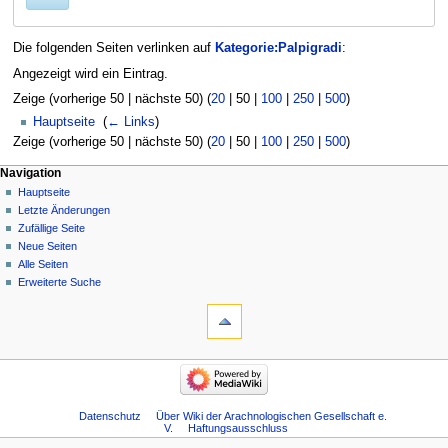
Die folgenden Seiten verlinken auf
Kategorie:Palpigradi
:
Angezeigt wird ein Eintrag.
Zeige (
vorherige 50
|
nächste 50
) (
20
|
50
|
100
|
250
|
500
)
Hauptseite
‎
(
← Links
)
Zeige (
vorherige 50
|
nächste 50
) (
20
|
50
|
100
|
250
|
500
)
Navigation
Hauptseite
Letzte Änderungen
Zufällige Seite
Neue Seiten
Alle Seiten
Erweiterte Suche
Datenschutz
Über Wiki der Arachnologischen Gesellschaft e.
V.
Haftungsausschluss