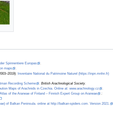
 der Spinnentiere Europas
.
tion maps
.
2003–2019):
Inventaire National du Patrimoine Naturel (https://inpn.mnhn.fr)
stman Recording Scheme
.
British Arachnological Society
.
ibution Maps of Arachnids in Czechia. Online at: www.arachnology.cz
.
Atlas of the Araneae of Finland – Finnish Expert Group on Araneae
.:
ae) of Balkan Peninsula. online at http://balkan-spiders.com. Version 2021.