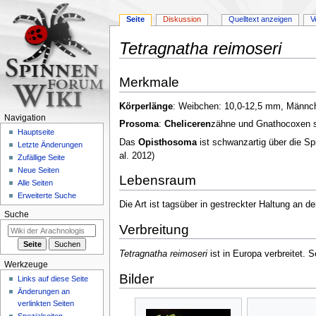
Seite
Diskussion
Quelltext anzeigen
V
Tetragnatha reimoseri
Zur
Zur
Merkmale
Navigation
Suche
springen
springen
Körperlänge
: Weibchen: 10,0-12,5 mm, Männ
Navigation
Prosoma
:
Cheliceren
zähne und Gnathocoxen si
Hauptseite
Das
Opisthosoma
ist schwanzartig über die Spi
Letzte Änderungen
al. 2012)
Zufällige Seite
Neue Seiten
Lebensraum
Alle Seiten
Erweiterte Suche
Die Art ist tagsüber in gestreckter Haltung an d
Suche
Verbreitung
Tetragnatha reimoseri
ist in Europa verbreitet. 
Werkzeuge
Bilder
Links auf diese Seite
Änderungen an
verlinkten Seiten