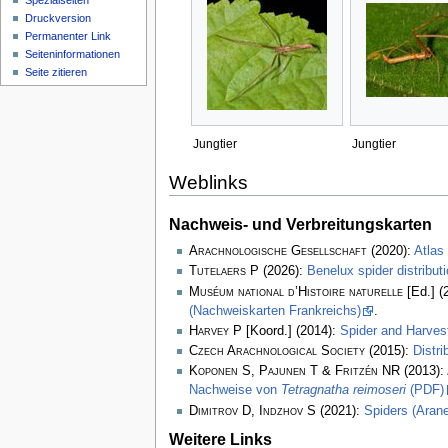
Spezialseiten
Druckversion
Permanenter Link
Seiten­­informationen
Seite zitieren
Jungtier
Jungtier
Weblinks
Nachweis- und Verbreitungskarten
Arachnologische Gesellschaft
(2020):
Atlas
Tutelaers P
(2026):
Benelux spider distribu
Muséum national d’Histoire naturelle
[Ed.] (
(Nachweiskarten Frankreichs)
.
Harvey P
[Koord.] (2014):
Spider and Harve
Czech Arachnological Society
(2015):
Distr
Koponen S, Pajunen T & Fritzén NR
(2013):
Nachweise von
Tetragnatha reimoseri
(PDF)
Dimitrov D, Indzhov S
(2021):
Spiders (Arane
Weitere Links