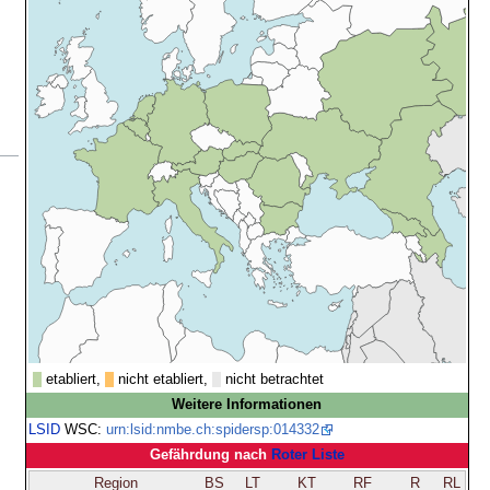
etabliert,
nicht etabliert,
nicht betrachtet
Weitere Informationen
LSID
WSC:
urn:lsid:nmbe.ch:spidersp:014332
Gefährdung nach
Roter Liste
Region
BS
LT
KT
RF
R
RL