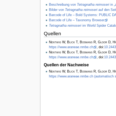
Beschreibung von
Tetragnatha reimoseri
in „
Bilder von
Tetragnatha reimoseri
auf den Sei
Barcode of Life – Bold Systems: PUBLIC
Barcode of Life – Taxonomy Browser
Tetragnatha reimoseri
im World Spider Catal
Quellen
Nentwig W, Blick T, Bosmans R, Gloor D, H
https://www.araneae.nmbe.ch
, doi:
10.2443
Nentwig W, Blick T, Bosmans R, Gloor D, H
https://www.araneae.nmbe.ch
, doi:
10.2443
Quellen der Nachweise
Nentwig W, Blick T, Bosmans R, Gloor D, H
https://www.araneae.nmbe.ch (automatisch s