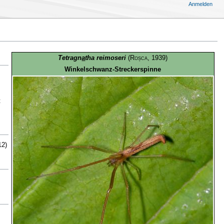
Anmelden
Tetragn
a
tha reimoseri
(
Roșca
, 1939)
Winkelschwanz-Streckerspinne
t
12)