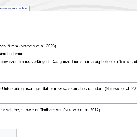
ersionsgeschichte
chen: 9 mm
(
Nentwig
et al. 2023)
.
nd hellbraun.
nnwarzen hinaus verlängert. Das ganze Tier ist einfarbig hellgelb.
(
Nentwig
e
er Unterseite grasartiger Blätter in Gewässernähe zu finden.
(
Nentwig
et al. 20
Sehr seltene, schwer auffindbare Art.
(
Nentwig
et al. 2012)