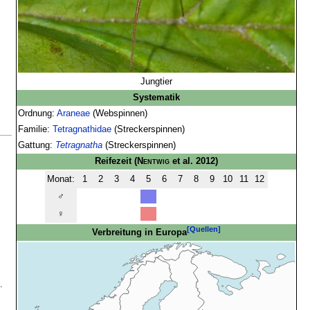
Jungtier
Systematik
Ordnung:
Araneae
(Webspinnen)
Familie:
Tetragnathidae
(Streckerspinnen)
Gattung:
Tetragnatha
(Streckerspinnen)
Reifezeit
(
Nentwig
et al. 2012)
Monat:
1
2
3
4
5
6
7
8
9
10
11
12
♂
♀
[Quellen]
Verbreitung in Europa
.