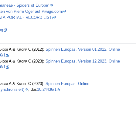
araneae - Spiders of Europe”
ten von Pierre Oger auf Piwigo.com
 DATA PORTAL - RECORD LIST
og
änggi A & Kropf C
(2012):
Spinnen Europas. Version 01.2012. Online
6/1
.
änggi A & Kropf C
(2023):
Spinnen Europas. Version 12.2023. Online
6/1
.
änggi A & Kropf C
(2020):
Spinnen Europas. Online
ynchronisiert)
, doi:
10.24436/1
.